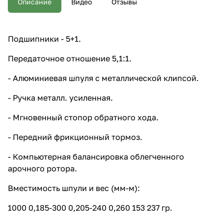
Описание
Видео
Отзывы
балансировка облегченного
арочного ротора. Вместимость
шпули и вес (мм-м): 1000 0,185-
300 0,205-240 0,260 153 237 гр.
Подшипники - 5+1.
2000 0,205-300 0,235-220
0,285-157 245 гр. 3000 0,235-
Передаточное отношение 5,1:1.
300 0,285-200 0,330-150 270 гр.
4000 0,285-270 0,330-220
- Алюминиевая шпуля с металлической клипсой.
0,370-160 278 гр. 5000 0,370-
235 0,405-200 0,435-165 372 гр.
6000 0,405-240 0,435-210
- Ручка металл. усиленная.
0,470-175 385 гр.
- Мгновенный стопор обратного хода.
- Передний фрикционный тормоз.
- Компьютерная балансировка облегченного
арочного ротора.
Вместимость шпули и вес (мм-м):
1000 0,185-300 0,205-240 0,260 153 237 гр.