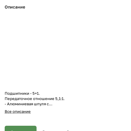
Описание
Подшипники - 5+1.
Передаточное отношение 5,1:1.
- Алюминиевая шпуля с
металлической клипсой. - Ручка
Все описание
металл. усиленная. -
Мгновенный стопор обратного
хода. - Передний фрикционный
тормоз. - Компьютерная