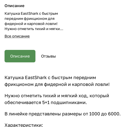
Описание
Катушка EastShark с быстрым
передним фрикционом для
фидерной и карповой ловли!
Нужно отметить тихий и мягкий
ход, который обеспечивается
Все описание
5+1 подшипниками. В линейке
представлены размеры от 1000
до 6000. Характеристики: -
Материал катушки: карбон -
Описание
Отзывы
Дополнительная шпуля в
комплекте: mm/m 0,128-200
0,148-150 0,165-120 -
Передаточное отношение 5,2:1.
Катушка EastShark с быстрым передним
- Быстрый передний
фрикционом для фидерной и карповой ловли!
фрикционный тормоз. - 1
металлическая
подпружиненная клипса. - 5+1
Нужно отметить тихий и мягкий ход, который
подшипники. - Конструкция с
обеспечивается 5+1 подшипниками.
бесконечным винтом
обеспечивает ровную укладку
В линейке представлены размеры от 1000 до 6000.
шнура и лески на шпуле. - Long
cast шпуля для лучшей укладки
Характеристики:
и вылета. - Юбка-защита