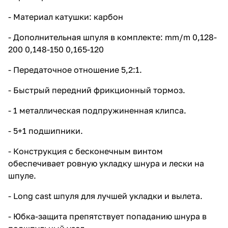
препятствует попаданию шнура
в подшпульный узел. -
- Материал катушки: карбон
Вкручивающаяся ручка
исключает люфты на основной
- Дополнительная шпуля в комплекте: mm/m 0,128-
шестерне. - Левая/правая
200 0,148-150 0,165-120
установка ручки, материал
металл. - Компьютерная
- Передаточное отношение 5,2:1.
балансировка ротора. -
Мгновенный анти-реверс
MODEL 1000 2000 3000 4000
- Быстрый передний фрикционный тормоз.
5000 6000 ММ/М 0,165/270
0,185/270 0,205/290 0,235/270
- 1 металлическая подпружиненная клипса.
0,260/330 0,285/350 ММ/М
0,205/180 0,235/160 0,260/170
- 5+1 подшипники.
0,285/180 0,310/230 0,330/260
ММ/М 0,260/110 0,285/110
- Конструкция с бесконечным винтом
0,310/120 0,310/130 0,370/160
0,400/170 GREAT RATIO 5.2:1
обеспечивает ровную укладку шнура и лески на
5.2:1 5.2:1 5.2:1 5.2:1 5.2:1 Вес:
шпуле.
188 гр. 195 гр. 225 гр. 230гр.
330 гр. 335 гр.
- Long cast шпуля для лучшей укладки и вылета.
- Юбка-защита препятствует попаданию шнура в