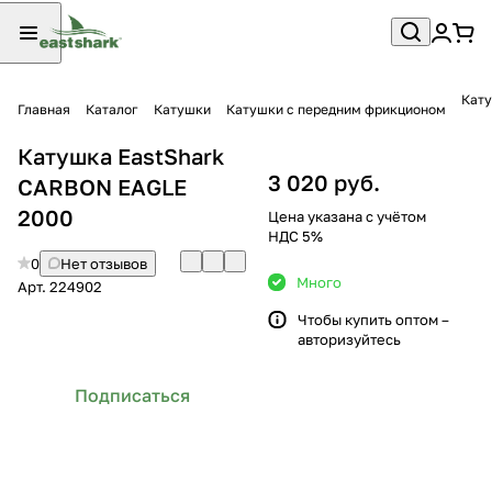
Кату
Главная
Каталог
Катушки
Катушки с передним фрикционом
Катушка EastShark
3 020 руб.
CARBON EAGLE
2000
Цена указана с учётом
НДС 5%
0
Нет отзывов
Много
Арт.
224902
Чтобы купить оптом –
авторизуйтесь
Подписаться