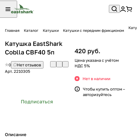
Кату
Главная
Каталог
Катушки
Катушки с передним фрикционом
Катушка EastShark
420 руб.
Coblla CBF40 5п
Цена указана с учётом
0
Нет отзывов
НДС 5%
Арт.
2210305
Нет в наличии
Чтобы купить оптом –
авторизуйтесь
Подписаться
Описание