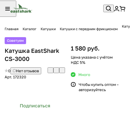
Кату
Главная
Каталог
Катушки
Катушки с передним фрикционом
Советуем
1 580 руб.
Катушка EastShark
Цена указана с учётом
CS-3000
НДС 5%
0
Нет отзывов
Много
Арт.
172320
Чтобы купить оптом –
авторизуйтесь
Подписаться