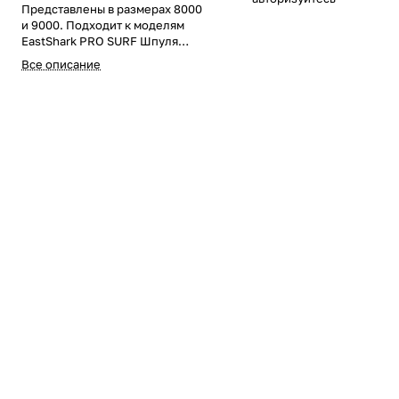
Представлены в размерах 8000
и 9000. Подходит к моделям
EastShark PRO SURF Шпуля
оснащена полным набором
Все описание
фрикционных дисков, клипсами
и трещоткой фрикциона.
Лесоёмкость: 0,30мм/515м
0,35мм/380м 0,40/290м