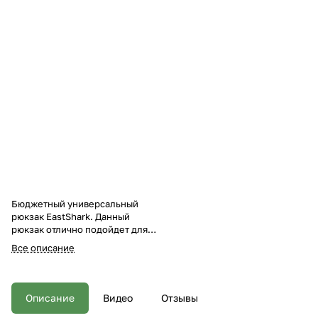
Бюджетный универсальный
рюкзак EastShark. Данный
рюкзак отлично подойдет для
охоты и рыбалки, туризма и
Все описание
путешествий. Размер 60*30*16
см максимальный, имеет
возможность регулировки
объема! Объем 70 л.
Описание
Видео
Отзывы