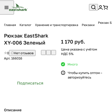
Рюкзак E
Главная
Каталог
Хранение и транспортировка
Рюкзаки
Рюкзак EastShark
1 170 руб.
XY-006 Зеленый
Цена указана с учётом
0
Нет отзывов
НДС 5%
Арт.
166016
Много
Чтобы купить оптом –
авторизуйтесь
Подписаться
Описание