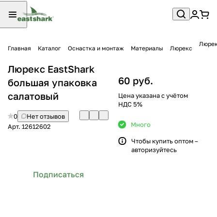
Люрек
Главная
Каталог
Оснастка и монтаж
Материалы
Люрекс
Люрекс EastShark
60 руб.
большая упаковка
салатовый
Цена указана с учётом
НДС 5%
0
Нет отзывов
Много
Арт.
12612602
Чтобы купить оптом –
авторизуйтесь
Подписаться