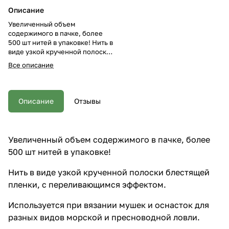
Описание
Увеличенный объем
содержимого в пачке, более
500 шт нитей в упаковке! Нить в
виде узкой крученной полоски
блестящей пленки, с
Все описание
переливающимся эффектом.
Используется при вязании
мушек и оснасток для разных
видов морской и пресноводной
Описание
Отзывы
ловли. Люрекс обладает
практически нейтральной
плавучестью, не меняет своих
физических свойств в морской
Увеличенный объем содержимого в пачке, более
воде. Цвета в ассортименте,
500 шт нитей в упаковке!
указаны в названии.
Нить в виде узкой крученной полоски блестящей
пленки, с переливающимся эффектом.
Используется при вязании мушек и оснасток для
разных видов морской и пресноводной ловли.