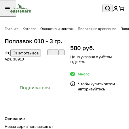
Главная
Каталог
Оснастка и монтаж
Поплавки и крепление
Попл
Поплавок 010 - 3 гр.
580 руб.
0
Нет отзывов
Цена указана с учётом
Арт.
30910
НДС 5%
Много
Чтобы купить оптом –
Подписаться
авторизуйтесь
Описание
Новая серия поплавков от