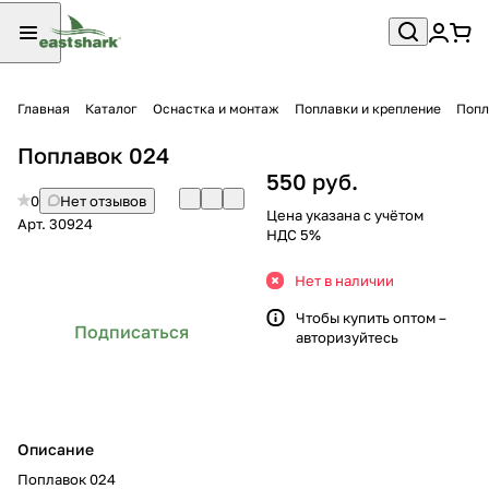
Главная
Каталог
Оснастка и монтаж
Поплавки и крепление
Попл
Поплавок 024
550 руб.
0
Нет отзывов
Цена указана с учётом
Арт.
30924
НДС 5%
Нет в наличии
Чтобы купить оптом –
Подписаться
авторизуйтесь
Описание
Поплавок 024