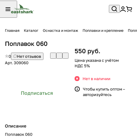
Главная
Каталог
Оснастка и монтаж
Поплавки и крепление
Попл
Поплавок 060
550 руб.
0
Нет отзывов
Цена указана с учётом
Арт.
309060
НДС 5%
Нет в наличии
Чтобы купить оптом –
Подписаться
авторизуйтесь
Описание
Поплавок 060