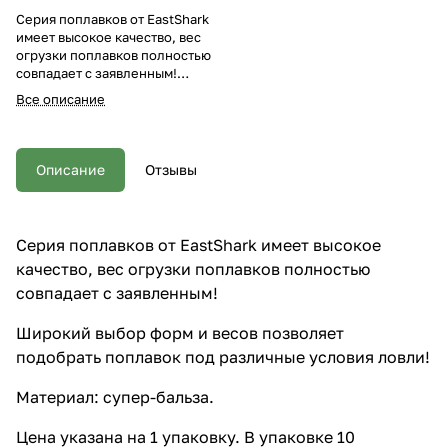
Cерия поплавков от EastShark
имеет высокое качество, вес
огрузки поплавков полностью
совпадает с заявленным!
Широкий выбор форм и весов
Все описание
позволяет подобрать поплавок
под различные условия ловли!
Материал: супер-бальза. Цена
указана на 1 упаковку. В
Описание
Отзывы
упаковке 10 поплавков разных
цветов!
Cерия поплавков от EastShark имеет высокое
качество, вес огрузки поплавков полностью
совпадает с заявленным!
Широкий выбор форм и весов позволяет
подобрать поплавок под различные условия ловли!
Материал: супер-бальза.
Цена указана на 1 упаковку. В упаковке 10