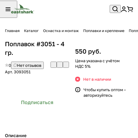
Главная
Каталог
Оснастка и монтаж
Поплавки и крепление
Попл
Поплавок #3051 - 4
550 руб.
гр.
Цена указана с учётом
0
Нет отзывов
НДС 5%
Арт.
3093051
Нет в наличии
Чтобы купить оптом –
авторизуйтесь
Подписаться
Описание