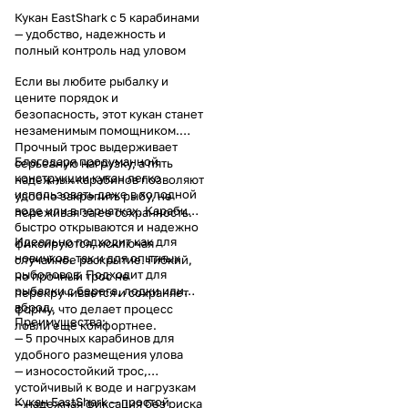
Кукан EastShark с 5 карабинами
— удобство, надежность и
полный контроль над уловом
Если вы любите рыбалку и
цените порядок и
безопасность, этот кукан станет
незаменимым помощником.
Прочный трос выдерживает
Благодаря продуманной
серьезную нагрузку, а пять
конструкции кукан легко
надежных карабинов позволяют
использовать даже в холодной
удобно закрепить рыбу, не
воде или в перчатках. Карабины
переживая за ее сохранность.
быстро открываются и надежно
Идеально подходит как для
фиксируются, исключая
новичков, так и для опытных
случайное раскрытие. Гибкий,
рыболовов. Подходит для
но прочный трос не
рыбалки с берега, лодки или
перекручивается и сохраняет
вброд.
форму, что делает процесс
Преимущества:
ловли еще комфортнее.
— 5 прочных карабинов для
удобного размещения улова
— износостойкий трос,
устойчивый к воде и нагрузкам
Кукан EastShark — простой
— надежная фиксация без риска