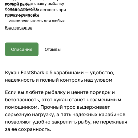
способ сделать вашу рыбалку
потери рыбы
более удобной и
— компактность и легкость при
результативной.
транспортировке
— универсальность для любых
условий рыбалки
Все описание
Описание
Отзывы
Кукан EastShark с 5 карабинами — удобство,
надежность и полный контроль над уловом
Если вы любите рыбалку и цените порядок и
безопасность, этот кукан станет незаменимым
помощником. Прочный трос выдерживает
серьезную нагрузку, а пять надежных карабинов
позволяют удобно закрепить рыбу, не переживая
за ее сохранность.