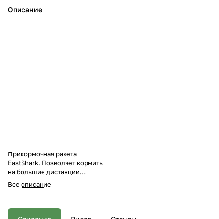
Описание
Прикормочная ракета
EastShark. Позволяет кормить
на большие дистанции
прикормкой любой фракции и
Все описание
консистенции. Обладает
хорошими полетными
качествами. Легко и быстро
выматывается после заброса в
Описание
Видео
Отзывы