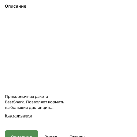
Описание
Прикормочная ракета
EastShark. Позволяет кормить
на большие дистанции
прикормкой любой фракции и
Все описание
консистенции. Обладает
хорошими полетными
качествами. Легко и быстро
выматывается после заброса в
Описание
Видео
Отзывы