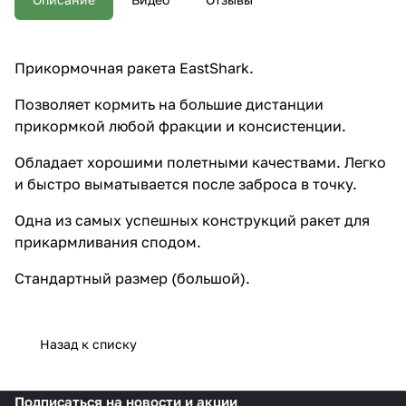
точку. Одна из самых успешных
конструкций ракет для
прикармливания сподом.
Стандартный размер
Прикормочная ракета EastShark.
(большой).
Позволяет кормить на большие дистанции
прикормкой любой фракции и консистенции.
Обладает хорошими полетными качествами. Легко
и быстро выматывается после заброса в точку.
Одна из самых успешных конструкций ракет для
прикармливания сподом.
Стандартный размер (большой).
Назад к списку
Подписаться
на новости и акции