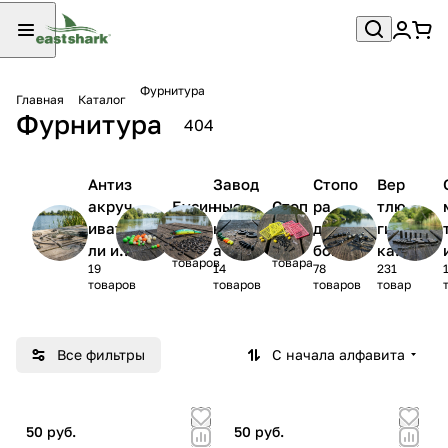
Фурнитура
Главная
Каталог
Фурнитура
404
Антиз
Завод
Стопо
Вер
акруч
Бусин
ные
Стоп
ра
тлю
ивате
ы
кольц
ора
для
ги,
19
33
ли и
а
бойло
кар
товаров
товара
19
14
78
231
отвод
в
аби
товаров
товаров
товаров
товар
ы
ны
Все фильтры
С начала алфавита
50 руб.
50 руб.