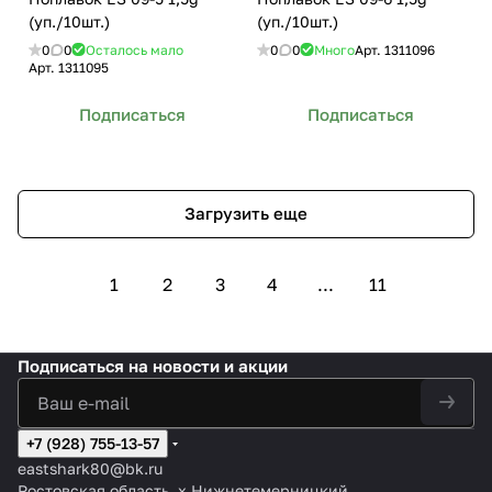
(уп./10шт.)
(уп./10шт.)
0
0
Осталось мало
0
0
Много
Арт.
1311096
Арт.
1311095
Подписаться
Подписаться
Загрузить еще
1
2
3
4
...
11
Подписаться
на новости и акции
+7 (928) 755-13-57
eastshark80@bk.ru
Ростовская область, х.Нижнетемерницкий