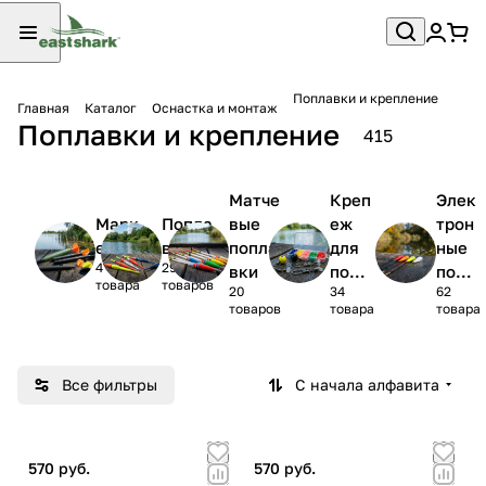
Поплавки и крепление
Главная
Каталог
Оснастка и монтаж
Поплавки и крепление
415
Матче
Креп
Элек
Марк
Попла
вые
еж
трон
еры
вки
попла
для
ные
4
295
вки
попл
попл
товара
товаров
20
34
62
авка
авки
товаров
товара
товара
Все фильтры
С начала алфавита
570 руб.
570 руб.